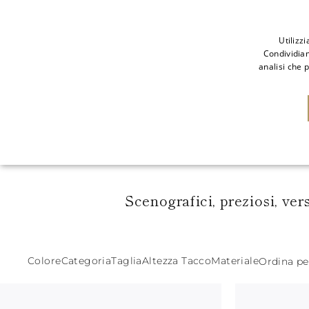
Utilizz
Condividiam
analisi che 
NUOVI ARRIVI
SAL
Scenografici, preziosi, ver
Colore
Categoria
Taglia
Altezza Tacco
Materiale
Ordina p