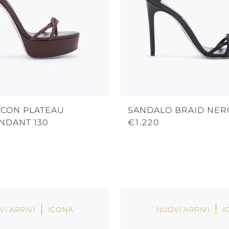
 CON PLATEAU
SANDALO BRAID NERO
NDANT 130
€1.220
I ARRIVI
ICONA
NUOVI ARRIVI
I