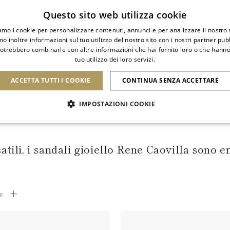
Iscriviti alla newsletter
Questo sito web utilizza cookie
iamo i cookie per personalizzare contenuti, annunci e per analizzare il nostro t
o inoltre informazioni sul tuo utilizzo del nostro sito con i nostri partner pubbl
potrebbero combinarle con altre informazioni che hai fornito loro o che hanno
tuo utilizzo dei loro servizi.
DI
SCARPE
CLUTCH
ICONE
BRIDAL
ACCETTA TUTTI I COOKIE
CONTINUA SENZA ACCETTARE
IMPOSTAZIONI COOKIE
SANDALI GIOIELLO
satili, i sandali gioiello Rene Caovilla sono 
er