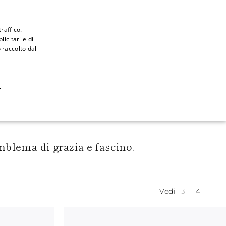
raffico.
icitari e di
ITALIAN
 raccolto dal
ITALIAN
CAOVILLA WORLD
FRENCH
GERMAN
ENGLISH
SPANISH
emblema di grazia e fascino.
Vedi