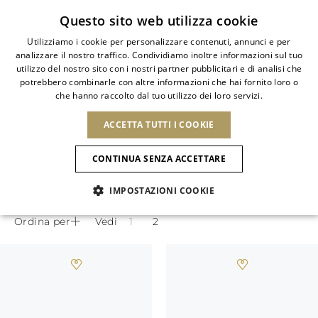
Iscriviti alla newsletter
Questo sito web utilizza cookie
Utilizziamo i cookie per personalizzare contenuti, annunci e per
analizzare il nostro traffico. Condividiamo inoltre informazioni sul tuo
ITALIAN
utilizzo del nostro sito con i nostri partner pubblicitari e di analisi che
ITALIAN
potrebbero combinarle con altre informazioni che hai fornito loro o
PAESE
LINGUA
SNEAKER GIOIELLO
che hanno raccolto dal tuo utilizzo dei loro servizi.
SPEDIZIONE A:
FRENCH
Vedi risultati
ENGLISH
AFRICA
ACCETTA TUTTI I COOKIE
GERMAN
NUOVI ARRIVI
L'ARTE DELLA
SELEZIO
ITALIANO
Le sneaker gioiello Rene Caovilla
FIORITURA
CAPO VERDE
ENGLISH
Conferma
riflettono la dinamicità delle donne di
CONTINUA SENZA ACCETTARE
ALGERIA
ALTRI PAESI
SPANISH
oggi.
EGITTO
IMPOSTAZIONI COOKIE
KENYA
NUOVI ARRIVI
ANTIGUA E
MAROCCO
BARBUDA
AMERICA DEL NORD
MAURITIUS
Ordina per
Vedi
ANGUILLA
NUOVI ARRIVI
MULES
PLATFO
MOZAMBICO
ARGENTINA
Novità
CANADA
NAMIBIA
ARUBA
REPUBBLICA
ASIA
SUDAFRICA
AZERBAIJAN
DOMINICANA
SCARPE
BANGLADESH
Allure Animalier
GUATEMALA
EMIRATI ARABI
SAINT
USA
UNITI
EUROPA
BARTHELEMY
Slingback
ARMENIA