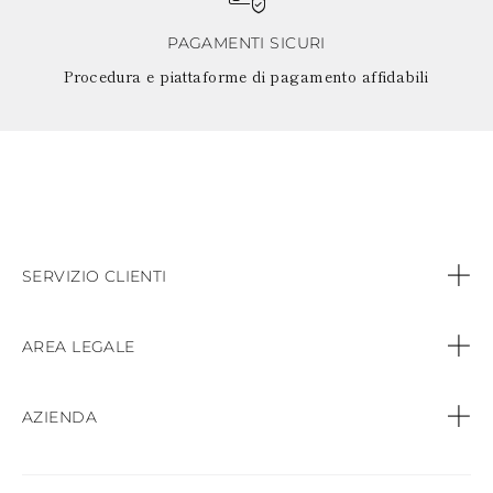
PAGAMENTI SICURI
Procedura e piattaforme di pagamento affidabili
SERVIZIO CLIENTI
Contattaci
AREA LEGALE
Chiamare:
+39 (02) 81260244
Clausola di Riservatezza
AZIENDA
Ordini e Pagamenti
Politica sui Cookie
Trova boutique