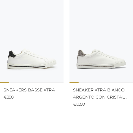
ISOLE VERGINI
AMERICANE
VANUATU
SAMOA
SNEAKERS BASSE XTRA
SNEAKER XTRA BIANCO
€890
ARGENTO CON CRISTALLI
15
€1.050