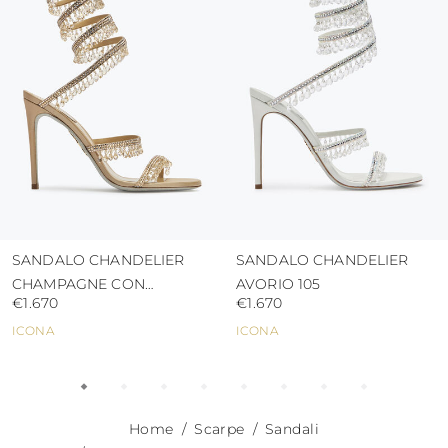
proteggere la tomaia da umidità e dalla
pioggia
usare i sacchetti di protezione per evitare
contatti con superfici abrasive.
SANDALO CHANDELIER
SANDALO CHANDELIER
CHAMPAGNE CON
AVORIO 105
€1.670
€1.670
CRISTALLI 105
ICONA
ICONA
Home
Scarpe
Sandali