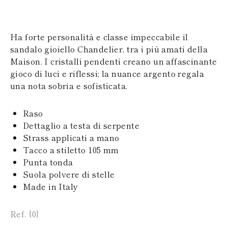
SAN MARINO
PAPUA NEW
TURCHIA
GUINEA
UCRAINA
PUERTO RICO
Ha forte personalità e classe impeccabile il
ISOLE SOLOMON
SEYCHELLES
sandalo gioiello Chandelier, tra i più amati della
SURINAME
Maison. I cristalli pendenti creano un affascinante
EL SALVADOR
gioco di luci e riflessi; la nuance argento regala
SWAZILAND
una nota sobria e sofisticata.
TURKS E ISOLE
CAICOS
TOGO
Raso
TIMOR EST
Dettaglio a testa di serpente
TONGA
Strass applicati a mano
TRINITÀ E
Tacco a stiletto 105 mm
TOBAGO
TUVALU
Punta tonda
TANZANIA
Suola polvere di stelle
URUGUAY
Made in Italy
SAINT VINCENT E
GRENADINE
ISOLE VERGINI
Ref. {0}
BRITANNICHE