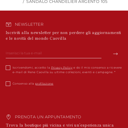
SANDALO CHANDELIER ARGENTO 105
NEWSLETTER
Iscriviti alla newsletter per non perdere gli aggiornamenti
e le novità del mondo Caovilla
Iscrivendomi, accetto la
Privacy Policy
e do il mio consenso a ricevere
e-mail di Rene Caovilla su ultime collezioni, eventi e campagne.
Consenso alla
profilazione
PRENOTA UN APPUNTAMENTO
Trova la boutique più vicina e vivi un’esperienza unica