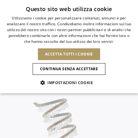
Iscriviti alla newsletter
Questo sito web utilizza cookie
Utilizziamo i cookie per personalizzare contenuti, annunci e per
analizzare il nostro traffico. Condividiamo inoltre informazioni sul tuo
ITALIAN
utilizzo del nostro sito con i nostri partner pubblicitari e di analisi che
ITALIAN
potrebbero combinarle con altre informazioni che hai fornito loro o
PAESE
LINGUA
che hanno raccolto dal tuo utilizzo dei loro servizi.
SPEDIZIONE A:
FRENCH
Vedi risultati
ENGLISH
AFRICA
ACCETTA TUTTI I COOKIE
GERMAN
NUOVI ARRIVI
L'ARTE DELLA
SELEZIO
ITALIANO
FIORITURA
CAPO VERDE
ENGLISH
Conferma
CONTINUA SENZA ACCETTARE
ALGERIA
ALTRI PAESI
SPANISH
EGITTO
IMPOSTAZIONI COOKIE
KENYA
NUOVI ARRIVI
ANTIGUA E
MAROCCO
BARBUDA
AMERICA DEL NORD
MAURITIUS
ANGUILLA
NUOVI ARRIVI
MULES
PLATFO
MOZAMBICO
ARGENTINA
Novità
CANADA
NAMIBIA
ARUBA
REPUBBLICA
ASIA
SUDAFRICA
AZERBAIJAN
DOMINICANA
SCARPE
BANGLADESH
Allure Animalier
GUATEMALA
EMIRATI ARABI
SAINT
USA
UNITI
EUROPA
BARTHELEMY
Slingback
ARMENIA