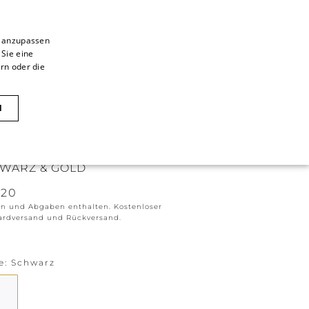
n anzupassen
 Sie eine
ITALIAN
rn oder die
ITALIAN
CAOVILLA WORLD
FRENCH
N
GERMAN
ID SLINGBACK 80 IN
ENGLISH
WARZ & GOLD
SPANISH
220
rn und Abgaben enthalten. Kostenloser
ardversand und Rückversand.
e
Schwarz