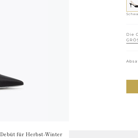
Schwa
Die 
GRÖ
Absa
n Debüt für Herbst-Winter