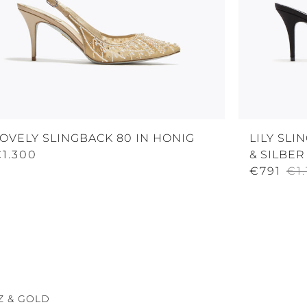
OVELY SLINGBACK 80 IN HONIG
LILY SLI
€1.300
& SILBER
€791
€1.
Z & GOLD