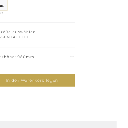
rz
Größe auswählen
SSENTABELLE
tzhöhe
080mm
In den Warenkorb legen