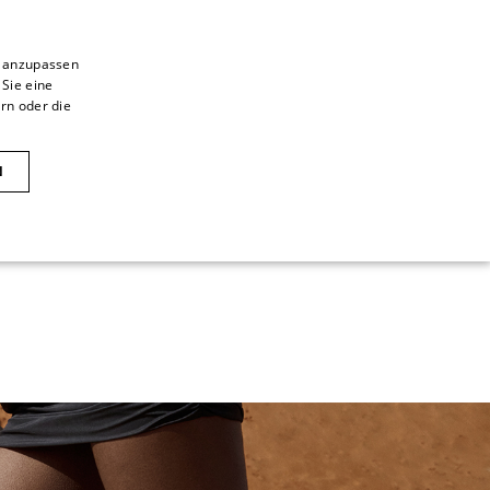
n anzupassen
 Sie eine
ITALIAN
rn oder die
ITALIAN
CAOVILLA WORLD
FRENCH
N
GERMAN
ENGLISH
SPANISH