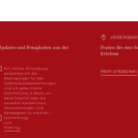
VEREINBARE
Updates und Neuigkeiten aus der
Finden Sie eine B
Erlebnis
Mit meiner Anmeldung
Mehr entdecken
akzeptiere ich die
Bedingungen für den
Datenschutzbestimmungen
und ich gebe meine
Zustimmung, E-Mails von
Rene Caovilla über die
neuesten Kollektionen,
Veranstaltungen und
Kampagnen zu erhalten.
Zustimmung
zum
Profiling
.