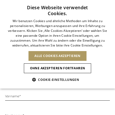
Abonnieren Sie unseren Newsletter
Diese Webseite verwendet
Cookies.
ITALIAN
Wir benutzen Cookies und ähnliche Methoden um Inhalte zu
personalisieren, Werbungen anzupassen und ihre Erfahrung zu
ITALIAN
verbessern. Klicken Sie ‚Alle Cookies Akzeptieren‘ oder wählen Sie
TERMIN VEREINBAREN
LAND ÄNDERN
SPRACHE ÄNDERN
eine passende Option in ihren Cookie Einstellungen, um
VERSAND NACH:
FRENCH
Ergebnisse ansehen
zuzustimmen. Um ihre Wahl zu ändern oder die Einwilligung zu
Besuchen Sie eine Boutique in Ihrer Nähe und
ENGLISH
AFRIKA
widerrufen, aktualisieren Sie bitte ihre Cookie Einstellungen.
GERMAN
NEUHEITEN
DIE KUNST DES
ANIMAL-
DEUTSCH
genießen Sie ein einzigartiges Erlebnis in der Welt
BLÜHENS
KAP VERDE
von Rene Caovilla. Eine Welt voller Glanz und
ENGLISH
ALLE COOKIES AKZEPTIEREN
Bestätigung
ALGERIEN
ANDERE LÄNDER
Funkeln natürlich.
SPANISH
ÄGYPTEN
NEUHEITEN
MULES
PLATFO
OHNE AKZEPTIEREN FORTFAHREN
KENIA
NEUHEITEN
ANTIGUA AND
MAROKKO
BARBUDA
ASIEN
Boutique auswählen
MAURITIUS
COOKIE-EINSTELLUNGEN
ANGUILLA
SCHUHE
MOSAMBIK
ARGENTINIEN
Neue Artikel
VEREINIGTE
ARUBA
ARABISCHE
EUROPA
NIEDERLÄNDISCHE
ASERBAIDSCHAN
Vorname
EMIRATE
Slingbacks
ANTILLEN
BANGLADESCH
Animalischer Charme
ARMENIEN
ANDORRA
SÜDAFRIKA
SAINT
BARBADOS
ALBANIEN
NORDAMERIKA
BARTHELEMY
BAHRAIN
Pumps
ÖSTERREICH