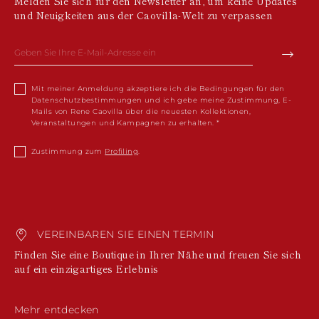
Melden Sie sich für den Newsletter an, um keine Updates
POLYNESIEN
und Neuigkeiten aus der Caovilla-Welt zu verpassen
PAPUA-
NEUGUINEA
PUERTO RICO
SALOMONINSELN
SEYCHELLEN
Mit meiner Anmeldung akzeptiere ich die Bedingungen für den
SURINAM
Datenschutzbestimmungen und ich gebe meine Zustimmung, E-
EL SALVADOR
Mails von Rene Caovilla über die neuesten Kollektionen,
SWASILAND
Veranstaltungen und Kampagnen zu erhalten.
TURKS- UND
CAICOSINSELN
Zustimmung zum
Profiling
.
TOGO
TIMOR-LESTE
TONGA
TRINIDAD UND
TOBAGO
VEREINBAREN SIE EINEN TERMIN
TUVALU
TANSANIA
Finden Sie eine Boutique in Ihrer Nähe und freuen Sie sich
URUGUAY
auf ein einzigartiges Erlebnis
ST. VINCENT UND
DIE GRENADINEN
BRITISCHE
Mehr entdecken