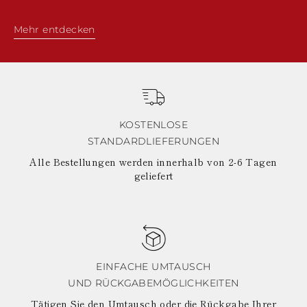
POLYNESIEN
PAPUA-
Mehr entdecken
NEUGUINEA
PUERTO RICO
SALOMONINSELN
SEYCHELLEN
SURINAM
EL SALVADOR
SWASILAND
KOSTENLOSE
TURKS- UND
STANDARDLIEFERUNGEN
CAICOSINSELN
TOGO
Alle Bestellungen werden innerhalb von 2-6 Tagen
TIMOR-LESTE
geliefert
TONGA
TRINIDAD UND
TOBAGO
TUVALU
TANSANIA
URUGUAY
EINFACHE UMTAUSCH
ST. VINCENT UND
DIE GRENADINEN
UND RÜCKGABEMÖGLICHKEITEN
BRITISCHE
Tätigen Sie den Umtausch oder die Rückgabe Ihrer