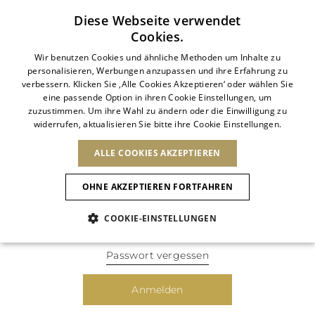
Abonnieren Sie unseren Newsletter
Diese Webseite verwendet
Cookies.
ITALIAN
Wir benutzen Cookies und ähnliche Methoden um Inhalte zu
personalisieren, Werbungen anzupassen und ihre Erfahrung zu
MEIN KONTO
ITALIAN
verbessern. Klicken Sie ‚Alle Cookies Akzeptieren‘ oder wählen Sie
LAND ÄNDERN
SPRACHE ÄNDERN
eine passende Option in ihren Cookie Einstellungen, um
VERSAND NACH:
FRENCH
Ergebnisse ansehen
E-Mail-Adresse
zuzustimmen. Um ihre Wahl zu ändern oder die Einwilligung zu
ENGLISH
AFRIKA
widerrufen, aktualisieren Sie bitte ihre Cookie Einstellungen.
GERMAN
NEUHEITEN
DIE KUNST DES
ANIMAL-
DEUTSCH
BLÜHENS
KAP VERDE
ENGLISH
ALLE COOKIES AKZEPTIEREN
Bestätigung
ALGERIEN
ANDERE LÄNDER
Passwort
SPANISH
ÄGYPTEN
OHNE AKZEPTIEREN FORTFAHREN
KENIA
NEUHEITEN
ANTIGUA AND
MAROKKO
BARBUDA
ASIEN
MAURITIUS
COOKIE-EINSTELLUNGEN
Eingeloggt bleiben
ANGUILLA
NEUHEITEN
MULES
PLATFO
MOSAMBIK
ARGENTINIEN
Neue Artikel
VEREINIGTE
ARUBA
ARABISCHE
EUROPA
Passwort vergessen
NIEDERLÄNDISCHE
ASERBAIDSCHAN
EMIRATE
SCHUHE
ANTILLEN
BANGLADESCH
Animalischer Charme
ARMENIEN
ANDORRA
SÜDAFRIKA
Anmelden
SAINT
BARBADOS
ALBANIEN
NORDAMERIKA
BARTHELEMY
BAHRAIN
Slingbacks
ÖSTERREICH