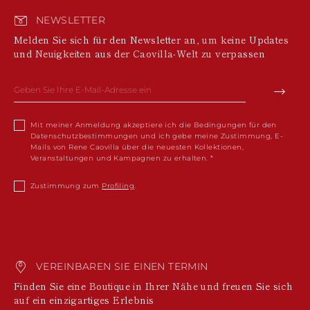
Alles Anzeigen
SINGAPUR
ITALIEN
GUADELOUPE
SENEGAL
NEWSLETTER
LIECHTENSTEIN
Geschichte
GUYANA
THAILAND
LITAUEN
Melden Sie sich für den Newsletter an, um keine Updates
HONDURAS
Stiefel
TUNESIEN
LUXEMBURG
und Neuigkeiten aus der Caovilla-Welt zu verpassen
ISLAND
VIETNAM
LETTLAND
Made in Italy
JAMAIKA
MONACO
KOMOREN
Alles anzeigen
MOLDAWIEN
ST. KITTS UND
MONTENEGRO
NEVIS
News
MAZEDONIEN
KUWAIT
Mit meiner Anmeldung akzeptiere ich die Bedingungen für den
MALTA
Datenschutzbestimmungen und ich gebe meine Zustimmung, E-
CAYMANINSELN
HOLLAND
Mails von Rene Caovilla über die neuesten Kollektionen,
KASACHSTAN
Celebrities
NORWEGEN
Veranstaltungen und Kampagnen zu erhalten.
ST. LUCIA
POLEN
SRI LANKA
PORTUGAL
Zustimmung zum
Profiling
.
LESOTHO
RUMÄNIEN
MADAGASKAR
SERBIEN
MARTINIQUE
SCHWEDEN
MONTSERRAT
SLOWENIEN
MALEDIVEN
SLOWAKEI
MALAWI
VEREINBAREN SIE EINEN TERMIN
SAN MARINO
NICARAGUA
TÜRKEI
Finden Sie eine Boutique in Ihrer Nähe und freuen Sie sich
NEPAL
UKRAINE
auf ein einzigartiges Erlebnis
FRANZÖSISCH-