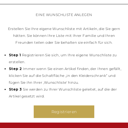
BERMUDA
BRUNEI
Die Kunst des Blühens
BOSNIEN UND
KANADA
BOLIVIEN
VOLKSREPUBLIK
HERZEGOWINA
DOMINIKANISCHE
OZEANIEN
BRASILIEN
CHINA
EINE WUNSCHLISTE ANLEGEN
BELGIEN
Pumps
REPUBLIK
BRIDAL COLLECTION
GÄSTINNEN
BRAUTJ
BAHAMAS
VOLKSREPUBLIK
BULGARIEN
Braid
GUATEMALA
AUSTRALIEN
BHUTAN
CHINA – HONG
WEISSRUSSLAND
Erstellen Sie Ihre eigene
VEREINIGTE
Wunschliste
mit Artikeln, die Sie gern
COOKINSELN
BOTSWANA
SÜDAMERIKA
KONG
SCHWEIZ
STAATEN VON
Sandalen
hätten. Sie können Ihre Liste mit Ihrer Familie und Ihren
BELIZE
GUAM
BRIDAL
INDONESIEN
ZYPERN
AMERIKA
NEUKALEDONIEN
CHILE
Freunden teilen oder Sie behalten sie einfach für sich.
MEXIKO
INDIEN
TSCHECHIEN
Bestätigung
NEUSEELAND
KOLUMBIEN
JORDANIEN
PANAMA
DEUTSCHLAND
COSTA RICA
Platforms
JAPAN
PERU
Brautkollektion
Step 1
Registrieren Sie sich, um Ihre eigene Wunschliste zu
DÄNEMARK
DOMINICA
KAMBODSCHA
PARAGUAY
ESTLAND
erstellen.
ECUADOR
VENEZUELA
SÜDKOREA
SPANIEN
Step 2
Immer wenn Sie einen Artikel finden, der Ihnen gefällt,
FIDSCHI
LAOS
Mules
FINNLAND
Brautjungfern
klicken Sie auf die Schaltfläche „in den Kleiderschrank“ und
FALKLAND-
LIBANON
FRANKREICH
INSELN
fügen Sie ihn Ihrer ‚Wunschliste‘ hinzu.
MONGOLIEN
VEREINIGTES
FAROER-INSELN
VOLKSREPUBLIK
Step 3
Sie werden zu Ihrer Wunschliste geleitet, auf die der
Flats
KÖNIGREICH
Für die Gäste
GABUN
CHINA – MACAU
GEORGIEN
Artikel gesetzt wird.
GRENADA
MALAYSIA
CELEBRITIES
GIBRALTAR
FRANZÖSISCH-
OMAN
GRIECHENLAND
Ballerinas & Loafers
Clutches
GUAYANA
Registrieren
PHILIPPINEN
KROATIEN
GHANA
KATAR
UNGARN
CAOVILLA WORLD
GRÖNLAND
SAUDI-ARABIEN
IRLAND
Sneakers
GAMBIA