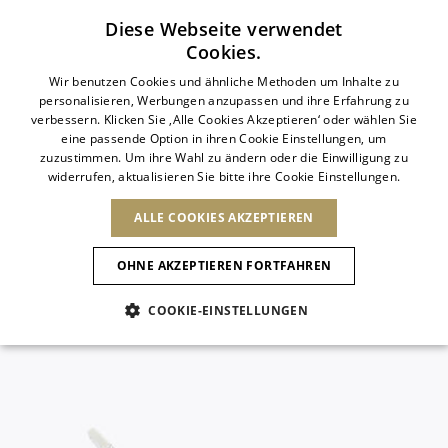
Abonnieren Sie unseren Newsletter
Diese Webseite verwendet
Cookies.
ITALIAN
Wir benutzen Cookies und ähnliche Methoden um Inhalte zu
personalisieren, Werbungen anzupassen und ihre Erfahrung zu
ITALIAN
verbessern. Klicken Sie ‚Alle Cookies Akzeptieren‘ oder wählen Sie
LAND ÄNDERN
SPRACHE ÄNDERN
eine passende Option in ihren Cookie Einstellungen, um
VERSAND NACH:
FRENCH
Ergebnisse ansehen
zuzustimmen. Um ihre Wahl zu ändern oder die Einwilligung zu
ENGLISH
AFRIKA
widerrufen, aktualisieren Sie bitte ihre Cookie Einstellungen.
GERMAN
NEUHEITEN
DIE KUNST DES
ANIMAL-
DEUTSCH
BLÜHENS
KAP VERDE
ENGLISH
ALLE COOKIES AKZEPTIEREN
Bestätigung
ALGERIEN
ANDERE LÄNDER
SPANISH
ÄGYPTEN
OHNE AKZEPTIEREN FORTFAHREN
KENIA
NEUHEITEN
ANTIGUA AND
MAROKKO
BARBUDA
ASIEN
MAURITIUS
COOKIE-EINSTELLUNGEN
ANGUILLA
NEUHEITEN
MULES
PLATFO
MOSAMBIK
ARGENTINIEN
Neue Artikel
VEREINIGTE
ARUBA
ARABISCHE
EUROPA
NIEDERLÄNDISCHE
ASERBAIDSCHAN
EMIRATE
SCHUHE
ANTILLEN
BANGLADESCH
Animalischer Charme
ARMENIEN
ANDORRA
SÜDAFRIKA
SAINT
BARBADOS
ALBANIEN
NORDAMERIKA
BARTHELEMY
BAHRAIN
Slingbacks
ÖSTERREICH