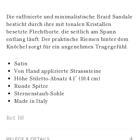
POLYNESIEN
PAPUA-
Die raffinierte und minimalistische Braid Sandale
NEUGUINEA
PUERTO RICO
besticht durch ihre mit tonalen Kristallen
SALOMONINSELN
besetzte Flechtborte, die seitlich am Spann
SEYCHELLEN
entlang läuft. Der praktische Riemen hinter dem
SURINAM
Knöchel sorgt für ein angenehmes Tragegefühl.
EL SALVADOR
SWASILAND
TURKS- UND
Satin
CAICOSINSELN
Von Hand applizierte Strasssteine
TOGO
Höhe Stiletto-Absatz 4.1’’ (10,4 cm)
TIMOR-LESTE
Runde Spitze
TONGA
TRINIDAD UND
Sternenstaub-Sohle
TOBAGO
Made in Italy
TUVALU
TANSANIA
URUGUAY
Ref. {0}
ST. VINCENT UND
DIE GRENADINEN
BRITISCHE
PFLEGE & DETAILS