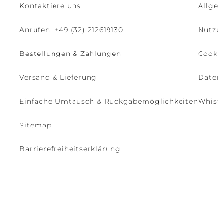
Kontaktiere uns
Allg
Anrufen:
+49 (32) 212619130
Nutz
Bestellungen & Zahlungen
Cooki
Versand & Lieferung
Date
Einfache Umtausch & Rückgabemöglichkeiten
Whis
Sitemap
Barrierefreiheitserklärung
© 2026 - René Caovilla SpA | Via Nazionale, 24 30032 Fiesso D'Artic
Seite verwaltet von The Level S.r.l.