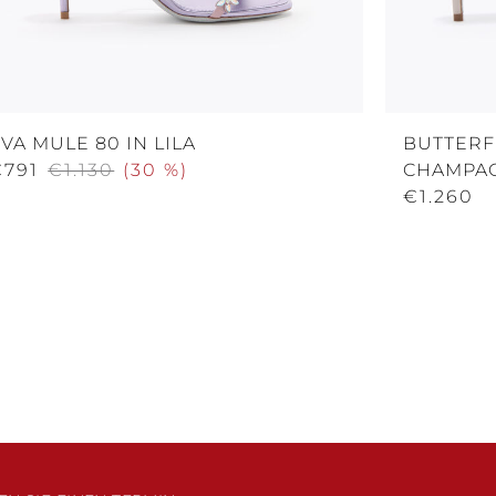
VA MULE 80 IN LILA
BUTTERF
€791
€1.130
(
30 %
)
CHAMPA
€1.260
N