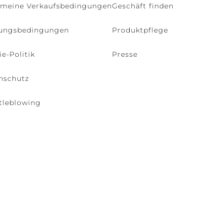
emeine Verkaufsbedingungen
Geschäft finden
ungsbedingungen
Produktpflege
e-Politik
Presse
nschutz
tleblowing
o (VE) Italy | VAT 00166690271 - REA VE-114868