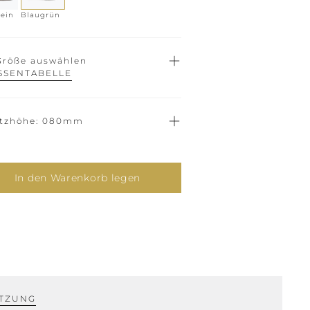
bein
Blaugrün
Größe auswählen
SSENTABELLE
tzhöhe
080mm
In den Warenkorb legen
TZUNG