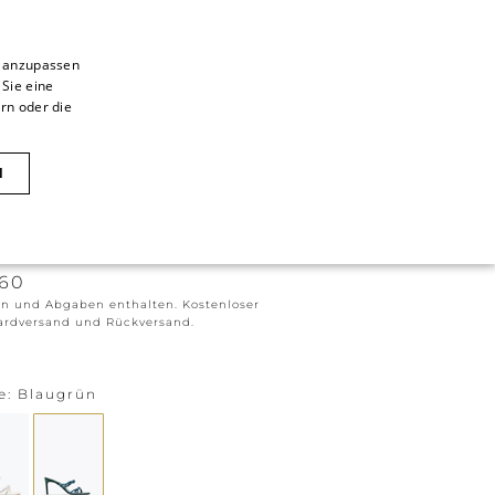
n anzupassen
 Sie eine
ITALIAN
rn oder die
ITALIAN
CAOVILLA WORLD
FRENCH
N
GERMAN
ID MULE 80 IN BLAUGRÜN
ENGLISH
160
SPANISH
rn und Abgaben enthalten. Kostenloser
ardversand und Rückversand.
e
Blaugrün