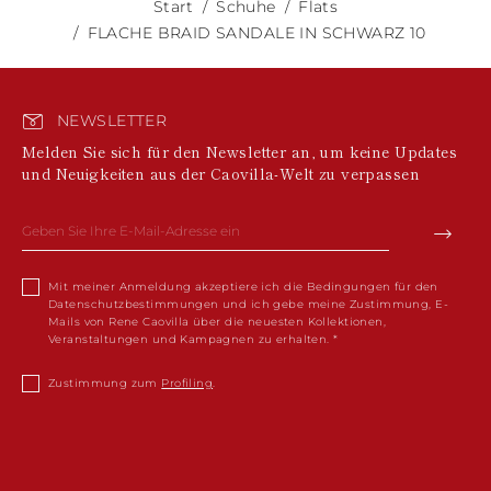
Start
Schuhe
Flats
FLACHE BRAID SANDALE IN SCHWARZ 10
NEWSLETTER
Melden Sie sich für den Newsletter an, um keine Updates
und Neuigkeiten aus der Caovilla-Welt zu verpassen
Mit meiner Anmeldung akzeptiere ich die Bedingungen für den
Datenschutzbestimmungen und ich gebe meine Zustimmung, E-
Mails von Rene Caovilla über die neuesten Kollektionen,
Veranstaltungen und Kampagnen zu erhalten.
Zustimmung zum
Profiling
.