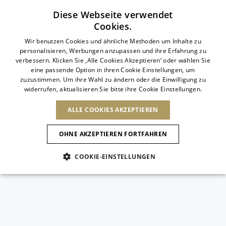
Abonnieren Sie unseren Newsletter
Diese Webseite verwendet
Cookies.
ITALIAN
Wir benutzen Cookies und ähnliche Methoden um Inhalte zu
personalisieren, Werbungen anzupassen und ihre Erfahrung zu
ITALIAN
verbessern. Klicken Sie ‚Alle Cookies Akzeptieren‘ oder wählen Sie
LAND ÄNDERN
SPRACHE ÄNDERN
eine passende Option in ihren Cookie Einstellungen, um
VERSAND NACH:
FRENCH
Ergebnisse ansehen
zuzustimmen. Um ihre Wahl zu ändern oder die Einwilligung zu
ENGLISH
AFRIKA
widerrufen, aktualisieren Sie bitte ihre Cookie Einstellungen.
GERMAN
NEUHEITEN
DIE KUNST DES
ANIMAL-
DEUTSCH
BLÜHENS
KAP VERDE
ENGLISH
ALLE COOKIES AKZEPTIEREN
Bestätigung
ALGERIEN
ANDERE LÄNDER
SPANISH
ÄGYPTEN
OHNE AKZEPTIEREN FORTFAHREN
KENIA
NEUHEITEN
ANTIGUA AND
MAROKKO
BARBUDA
ASIEN
MAURITIUS
COOKIE-EINSTELLUNGEN
ANGUILLA
NEUHEITEN
MULES
PLATFO
MOSAMBIK
ARGENTINIEN
Neue Artikel
VEREINIGTE
ARUBA
ARABISCHE
EUROPA
NIEDERLÄNDISCHE
ASERBAIDSCHAN
EMIRATE
SCHUHE
ANTILLEN
BANGLADESCH
Animalischer Charme
ARMENIEN
ANDORRA
SÜDAFRIKA
SAINT
BARBADOS
ALBANIEN
NORDAMERIKA
BARTHELEMY
BAHRAIN
Slingbacks
ÖSTERREICH