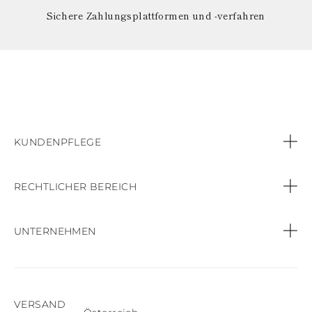
Sichere Zahlungsplattformen und -verfahren
KUNDENPFLEGE
Kontaktiere uns
RECHTLICHER BEREICH
Call:
+49 (32) 212619130
Datenschutz-Bestimmungen
UNTERNEHMEN
Bestellungen & Zahlungen
Cookie-Politik
Geschäft finden
Versand & Lieferung
Verkaufsbedingungen und Konditionen
VERSAND
Produktpflege