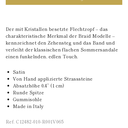
POLYNESIEN
PAPUA-
NEUGUINEA
PUERTO RICO
SALOMONINSELN
Der mit Kristallen besetzte Flechtzopf – das
SEYCHELLEN
charakteristische Merkmal der Braid Modelle –
SURINAM
kennzeichnet den Zehensteg und das Band und
EL SALVADOR
verleiht der klassischen flachen Sommersandale
SWASILAND
TURKS- UND
einen funkelnden, edlen Touch.
CAICOSINSELN
TOGO
Satin
TIMOR-LESTE
TONGA
Von Hand applizierte Strasssteine
TRINIDAD UND
Absatzhöhe 0,4’’ (1 cm)
TOBAGO
Runde Spitze
TUVALU
Gummisohle
TANSANIA
Made in Italy
URUGUAY
ST. VINCENT UND
DIE GRENADINEN
Ref. C12482-010-R001V065
BRITISCHE