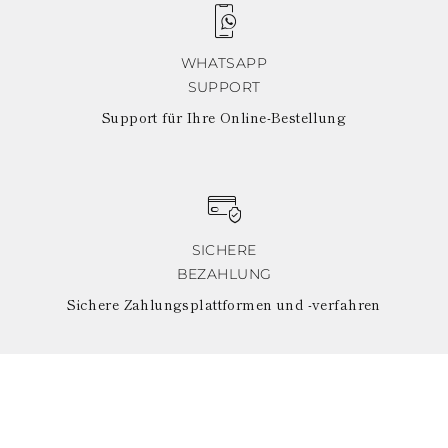
POLYNESIEN
PAPUA-
NEUGUINEA
WHATSAPP
PUERTO RICO
SUPPORT
SALOMONINSELN
SEYCHELLEN
Support für Ihre Online-Bestellung
SURINAM
EL SALVADOR
SWASILAND
TURKS- UND
CAICOSINSELN
TOGO
SICHERE
TIMOR-LESTE
TONGA
BEZAHLUNG
TRINIDAD UND
Sichere Zahlungsplattformen und -verfahren
TOBAGO
TUVALU
TANSANIA
URUGUAY
ST. VINCENT UND
DIE GRENADINEN
BRITISCHE