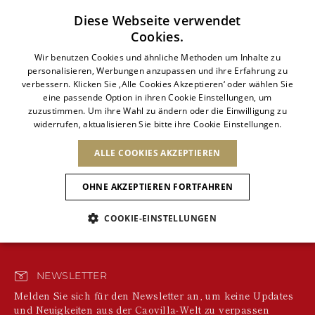
Abonnieren Sie unseren Newsletter
Diese Webseite verwendet
Cookies.
ITALIAN
Wir benutzen Cookies und ähnliche Methoden um Inhalte zu
personalisieren, Werbungen anzupassen und ihre Erfahrung zu
ITALIAN
verbessern. Klicken Sie ‚Alle Cookies Akzeptieren‘ oder wählen Sie
LAND ÄNDERN
SPRACHE ÄNDERN
0 Products
eine passende Option in ihren Cookie Einstellungen, um
VERSAND NACH:
FRENCH
Ergebnisse ansehen
zuzustimmen. Um ihre Wahl zu ändern oder die Einwilligung zu
ENGLISH
AFRIKA
widerrufen, aktualisieren Sie bitte ihre Cookie Einstellungen.
GERMAN
NEUHEITEN
DIE KUNST DES
ANIMAL-
DEUTSCH
We're unable to locate any merchandise that meets
BLÜHENS
your refinement selections at this time. Please expand
KAP VERDE
ENGLISH
ALLE COOKIES AKZEPTIEREN
Bestätigung
your refinement selections or try your refinement for a
ALGERIEN
ANDERE LÄNDER
SPANISH
different category.
ÄGYPTEN
OHNE AKZEPTIEREN FORTFAHREN
KENIA
NEUHEITEN
ANTIGUA AND
MAROKKO
BARBUDA
ASIEN
MAURITIUS
COOKIE-EINSTELLUNGEN
Home
ANGUILLA
NEUHEITEN
MULES
PLATFO
MOSAMBIK
ARGENTINIEN
Neue Artikel
VEREINIGTE
ARUBA
ARABISCHE
EUROPA
NIEDERLÄNDISCHE
ASERBAIDSCHAN
EMIRATE
SCHUHE
ANTILLEN
NEWSLETTER
BANGLADESCH
Animalischer Charme
ARMENIEN
ANDORRA
SÜDAFRIKA
SAINT
Melden Sie sich für den Newsletter an, um keine Updates
BARBADOS
ALBANIEN
NORDAMERIKA
BARTHELEMY
und Neuigkeiten aus der Caovilla-Welt zu verpassen
BAHRAIN
Slingbacks
ÖSTERREICH