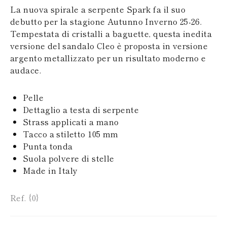
SAN MARINO
PAPUA NEW
La nuova spirale a serpente Spark fa il suo
TURCHIA
GUINEA
debutto per la stagione Autunno Inverno 25-26.
UCRAINA
PUERTO RICO
Tempestata di cristalli a baguette, questa inedita
ISOLE SOLOMON
versione del sandalo Cleo è proposta in versione
SEYCHELLES
argento metallizzato per un risultato moderno e
SURINAME
EL SALVADOR
audace.
SWAZILAND
TURKS E ISOLE
Pelle
CAICOS
TOGO
Dettaglio a testa di serpente
TIMOR EST
Strass applicati a mano
TONGA
Tacco a stiletto 105 mm
TRINITÀ E
Punta tonda
TOBAGO
Suola polvere di stelle
TUVALU
TANZANIA
Made in Italy
URUGUAY
SAINT VINCENT E
Ref. {0}
GRENADINE
ISOLE VERGINI
BRITANNICHE