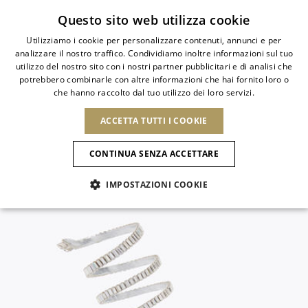
Iscriviti alla newsletter
Questo sito web utilizza cookie
Utilizziamo i cookie per personalizzare contenuti, annunci e per
analizzare il nostro traffico. Condividiamo inoltre informazioni sul tuo
ITALIAN
utilizzo del nostro sito con i nostri partner pubblicitari e di analisi che
ITALIAN
potrebbero combinarle con altre informazioni che hai fornito loro o
PAESE
LINGUA
che hanno raccolto dal tuo utilizzo dei loro servizi.
SPEDIZIONE A:
FRENCH
Vedi risultati
ENGLISH
AFRICA
ACCETTA TUTTI I COOKIE
GERMAN
NUOVI ARRIVI
L'ARTE DELLA
SELEZIO
ITALIANO
FIORITURA
CAPO VERDE
ENGLISH
Conferma
CONTINUA SENZA ACCETTARE
ALGERIA
ALTRI PAESI
SPANISH
EGITTO
IMPOSTAZIONI COOKIE
KENYA
NUOVI ARRIVI
ANTIGUA E
MAROCCO
BARBUDA
AMERICA DEL NORD
MAURITIUS
ANGUILLA
NUOVI ARRIVI
MULES
PLATFO
MOZAMBICO
ARGENTINA
Novità
CANADA
NAMIBIA
ARUBA
REPUBBLICA
ASIA
SUDAFRICA
AZERBAIJAN
DOMINICANA
SCARPE
BANGLADESH
Allure Animalier
GUATEMALA
EMIRATI ARABI
SAINT
USA
UNITI
EUROPA
BARTHELEMY
Slingback
ARMENIA