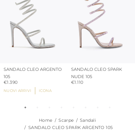
pioggia
usare i sacchetti di protezione per evitare
contatti con superfici abrasive.
SANDALO CLEO ARGENTO
SANDALO CLEO SPARK
105
NUDE 105
€1.390
€1.110
NUOVI ARRIVI
ICONA
Home
Scarpe
Sandali
SANDALO CLEO SPARK ARGENTO 105