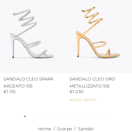
proteggere la tomaia da umidità e dalla
pioggia
usare i sacchetti di protezione per evitare
contatti con superfici abrasive.
SANDALO CLEO SPARK
SANDALO CLEO ORO
ARGENTO 105
METALLIZZATO 105
€1.110
€1.030
NUOVI ARRIVI
Home
Scarpe
Sandali