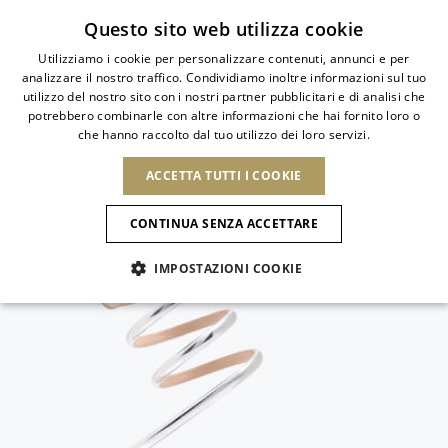
Iscriviti alla newsletter
Questo sito web utilizza cookie
Utilizziamo i cookie per personalizzare contenuti, annunci e per
analizzare il nostro traffico. Condividiamo inoltre informazioni sul tuo
ITALIAN
utilizzo del nostro sito con i nostri partner pubblicitari e di analisi che
ITALIAN
potrebbero combinarle con altre informazioni che hai fornito loro o
PAESE
LINGUA
che hanno raccolto dal tuo utilizzo dei loro servizi.
SPEDIZIONE A:
FRENCH
Vedi risultati
ENGLISH
AFRICA
ACCETTA TUTTI I COOKIE
GERMAN
NUOVI ARRIVI
L'ARTE DELLA
SELEZIO
ITALIANO
FIORITURA
CAPO VERDE
ENGLISH
Conferma
CONTINUA SENZA ACCETTARE
ALGERIA
ALTRI PAESI
SPANISH
EGITTO
IMPOSTAZIONI COOKIE
KENYA
NUOVI ARRIVI
ANTIGUA E
MAROCCO
BARBUDA
AMERICA DEL NORD
MAURITIUS
ANGUILLA
NUOVI ARRIVI
MULES
PLATFO
MOZAMBICO
ARGENTINA
Novità
CANADA
NAMIBIA
ARUBA
REPUBBLICA
ASIA
SUDAFRICA
AZERBAIJAN
DOMINICANA
SCARPE
BANGLADESH
Allure Animalier
GUATEMALA
EMIRATI ARABI
SAINT
USA
UNITI
EUROPA
BARTHELEMY
Slingback
ARMENIA