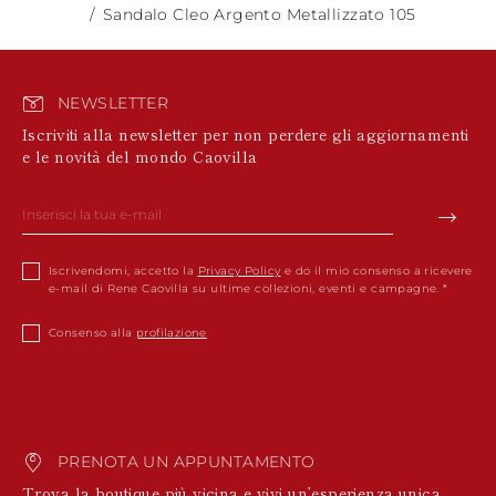
Sandalo Cleo Argento Metallizzato 105
NEWSLETTER
Iscriviti alla newsletter per non perdere gli aggiornamenti
e le novità del mondo Caovilla
Iscrivendomi, accetto la
Privacy Policy
e do il mio consenso a ricevere
e-mail di Rene Caovilla su ultime collezioni, eventi e campagne.
Consenso alla
profilazione
PRENOTA UN APPUNTAMENTO
Trova la boutique più vicina e vivi un’esperienza unica