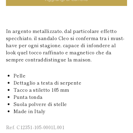
SAN MARINO
PAPUA NEW
TURCHIA
GUINEA
UCRAINA
PUERTO RICO
ISOLE SOLOMON
SEYCHELLES
In argento metallizzato, dal particolare effetto
SURINAME
specchiato, il sandalo Cleo si conferma tra i must-
EL SALVADOR
have per ogni stagione, capace di infondere al
SWAZILAND
TURKS E ISOLE
look quel tocco raffinato e magnetico che da
CAICOS
sempre contraddistingue la maison.
TOGO
TIMOR EST
Pelle
TONGA
TRINITÀ E
Dettaglio a testa di serpente
TOBAGO
Tacco a stiletto 105 mm
TUVALU
Punta tonda
TANZANIA
Suola polvere di stelle
URUGUAY
Made in Italy
SAINT VINCENT E
GRENADINE
ISOLE VERGINI
Ref. C12351-105-0001L001
BRITANNICHE