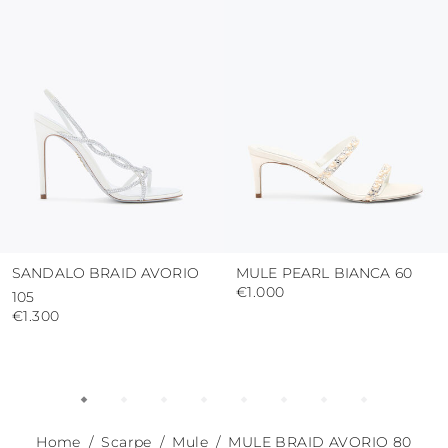
proteggere la tomaia da umidità e dalla
pioggia
usare i sacchetti di protezione per evitare
contatti con superfici abrasive.
SANDALO BRAID AVORIO
MULE PEARL BIANCA 60
€1.000
105
€1.300
Home
Scarpe
Mule
MULE BRAID AVORIO 80