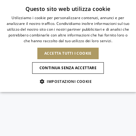
Iscriviti alla newsletter
Questo sito web utilizza cookie
Utilizziamo i cookie per personalizzare contenuti, annunci e per
analizzare il nostro traffico. Condividiamo inoltre informazioni sul tuo
ITALIAN
utilizzo del nostro sito con i nostri partner pubblicitari e di analisi che
ITALIAN
potrebbero combinarle con altre informazioni che hai fornito loro o
PAESE
LINGUA
che hanno raccolto dal tuo utilizzo dei loro servizi.
SPEDIZIONE A:
FRENCH
Vedi risultati
ENGLISH
AFRICA
ACCETTA TUTTI I COOKIE
GERMAN
NUOVI ARRIVI
L'ARTE DELLA
SELEZIO
ITALIANO
FIORITURA
CAPO VERDE
ENGLISH
Conferma
CONTINUA SENZA ACCETTARE
ALGERIA
ALTRI PAESI
SPANISH
EGITTO
IMPOSTAZIONI COOKIE
KENYA
NUOVI ARRIVI
ANTIGUA E
MAROCCO
BARBUDA
AMERICA DEL NORD
MAURITIUS
ANGUILLA
NUOVI ARRIVI
MULES
PLATFO
MOZAMBICO
ARGENTINA
Novità
CANADA
NAMIBIA
ARUBA
REPUBBLICA
ASIA
SUDAFRICA
AZERBAIJAN
DOMINICANA
SCARPE
BANGLADESH
Allure Animalier
GUATEMALA
EMIRATI ARABI
SAINT
USA
UNITI
EUROPA
BARTHELEMY
Slingback
ARMENIA