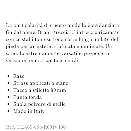
SAN MARINO
PAPUA NEW
TURCHIA
GUINEA
UCRAINA
PUERTO RICO
ISOLE SOLOMON
La particolarità di questo modello è evidenziata
SEYCHELLES
fin dal nome, Braid (treccia): l'intreccio ricamato
SURINAME
con cristalli tono su tono corre lungo un lato del
EL SALVADOR
SWAZILAND
piede per un'estetica rafinata e minimale. Un
TURKS E ISOLE
sandalo estremamente versatile, proposto in
CAICOS
versione neutra con tacco midi.
TOGO
TIMOR EST
TONGA
Raso
TRINITÀ E
Strass applicati a mano
TOBAGO
Tacco a stiletto 80 mm
TUVALU
Punta tonda
TANZANIA
URUGUAY
Suola polvere di stelle
SAINT VINCENT E
Made in Italy
GRENADINE
ISOLE VERGINI
Ref. C12489-080-R001V108
BRITANNICHE