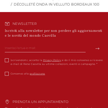
DÉCOLLETÉ ONDA IN VELLUTO BORDEAUX 100
NEWSLETTER
Iscriviti alla newsletter per non perdere gli aggiornamenti
e le novità del mondo Caovilla
Iscrivendomi, accetto la
Privacy Policy
e do il mio consenso a ricevere
e-mail di Rene Caovilla su ultime collezioni, eventi e campagne.
Consenso alla
profilazione
PRENOTA UN APPUNTAMENTO