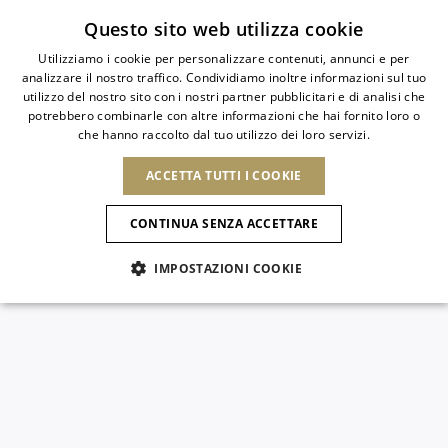
Iscriviti alla newsletter
Questo sito web utilizza cookie
Utilizziamo i cookie per personalizzare contenuti, annunci e per
analizzare il nostro traffico. Condividiamo inoltre informazioni sul tuo
ITALIAN
utilizzo del nostro sito con i nostri partner pubblicitari e di analisi che
ITALIAN
potrebbero combinarle con altre informazioni che hai fornito loro o
PAESE
LINGUA
che hanno raccolto dal tuo utilizzo dei loro servizi.
SPEDIZIONE A:
FRENCH
Vedi risultati
ENGLISH
AFRICA
ACCETTA TUTTI I COOKIE
GERMAN
NUOVI ARRIVI
L'ARTE DELLA
SELEZIO
ITALIANO
FIORITURA
CAPO VERDE
ENGLISH
Conferma
CONTINUA SENZA ACCETTARE
ALGERIA
ALTRI PAESI
SPANISH
EGITTO
IMPOSTAZIONI COOKIE
KENYA
NUOVI ARRIVI
ANTIGUA E
MAROCCO
BARBUDA
AMERICA DEL NORD
MAURITIUS
ANGUILLA
NUOVI ARRIVI
MULES
PLATFO
MOZAMBICO
ARGENTINA
Novità
CANADA
NAMIBIA
ARUBA
REPUBBLICA
ASIA
SUDAFRICA
AZERBAIJAN
DOMINICANA
SCARPE
BANGLADESH
Allure Animalier
GUATEMALA
EMIRATI ARABI
SAINT
USA
UNITI
EUROPA
BARTHELEMY
Slingback
ARMENIA