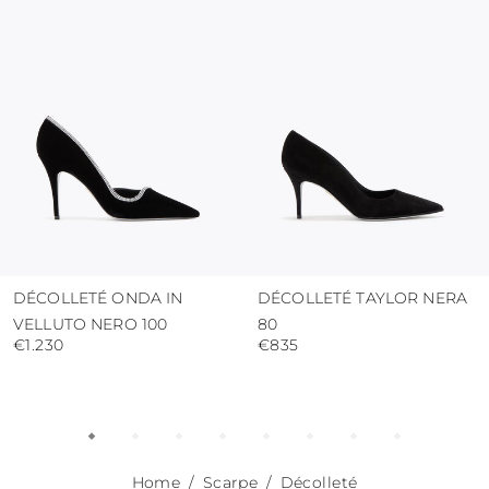
proteggere la tomaia da umidità e dalla
pioggia
usare i sacchetti di protezione per evitare
contatti con superfici abrasive.
DÉCOLLETÉ ONDA IN
DÉCOLLETÉ TAYLOR NERA
VELLUTO NERO 100
80
€1.230
€835
Home
Scarpe
Décolleté