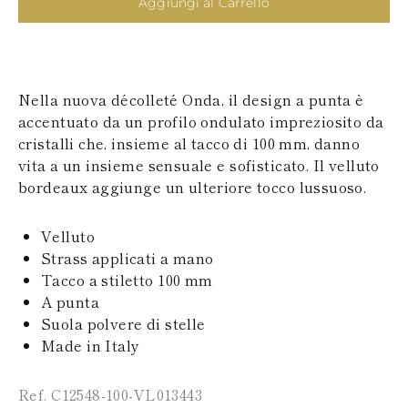
Aggiungi al Carrello
SAN MARINO
PAPUA NEW
TURCHIA
GUINEA
UCRAINA
PUERTO RICO
ISOLE SOLOMON
SEYCHELLES
Nella nuova décolleté Onda, il design a punta è
SURINAME
accentuato da un profilo ondulato impreziosito da
EL SALVADOR
SWAZILAND
cristalli che, insieme al tacco di 100 mm, danno
TURKS E ISOLE
vita a un insieme sensuale e sofisticato. Il velluto
CAICOS
bordeaux aggiunge un ulteriore tocco lussuoso.
TOGO
TIMOR EST
TONGA
Velluto
TRINITÀ E
Strass applicati a mano
TOBAGO
Tacco a stiletto 100 mm
TUVALU
A punta
TANZANIA
URUGUAY
Suola polvere di stelle
SAINT VINCENT E
Made in Italy
GRENADINE
ISOLE VERGINI
Ref. C12548-100-VL013443
BRITANNICHE