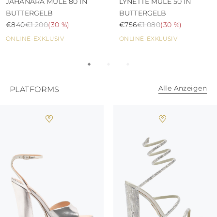
JUNGFERNINSELN
JAHANARA MULE 80 IN
LYNETTE MULE 50 IN
AMERIKANISCHE
BUTTERGELB
BUTTERGELB
JUNGFERNINSELN
€840
€1.200
(
30 %
)
€756
€1.080
(
30 %
)
VANUATU
ONLINE-EXKLUSIV
ONLINE-EXKLUSIV
SAMOA
Alle Anzeigen
PLATFORMS