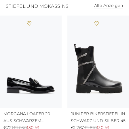
Alle Anzeigen
STIEFEL UND MOKASSINS
MORGANA LOAFER 20
JUNIPER BIKERSTIEFEL IN
AUS SCHWARZEM
SCHWARZ UND SILBER 45
LACKLEDER MIT
€721
€1.030
(
30 %
)
€1.267
€1.810
(
30 %
)