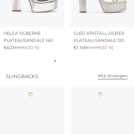
HELSA SILBERNE
CLEO KRISTALL-SILBER
PLATEAUSANDALE 140
PLATEAU-SANDALE 130
€623
€890
(
30 %
)
€1.169
€1.670
(
30 %
)
Alle Anzeigen
SLINGBACKS