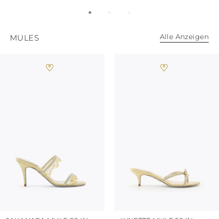
POLYNESIEN
PAPUA-
NEUGUINEA
PUERTO RICO
Alle Anzeigen
MULES
SALOMONINSELN
SEYCHELLEN
SURINAM
EL SALVADOR
SWASILAND
TURKS- UND
CAICOSINSELN
TOGO
TIMOR-LESTE
TONGA
TRINIDAD UND
TOBAGO
TUVALU
TANSANIA
URUGUAY
ST. VINCENT UND
DIE GRENADINEN
BRITISCHE