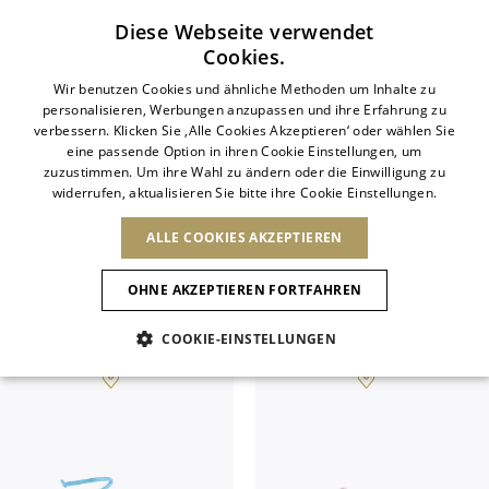
Abonnieren Sie unseren Newsletter
Diese Webseite verwendet
Cookies.
ITALIAN
Wir benutzen Cookies und ähnliche Methoden um Inhalte zu
SALES SS26
personalisieren, Werbungen anzupassen und ihre Erfahrung zu
ITALIAN
verbessern. Klicken Sie ‚Alle Cookies Akzeptieren‘ oder wählen Sie
LAND ÄNDERN
SPRACHE ÄNDERN
eine passende Option in ihren Cookie Einstellungen, um
Entdecken Sie ausgewählte Styles aus
VERSAND NACH:
FRENCH
Ergebnisse ansehen
zuzustimmen. Um ihre Wahl zu ändern oder die Einwilligung zu
ENGLISH
AFRIKA
der Frühjahr-Sommer 2026 Kollektion.
widerrufen, aktualisieren Sie bitte ihre Cookie Einstellungen.
GERMAN
NEUHEITEN
DIE KUNST DES
ANIMAL-
DEUTSCH
Signature-Silhouetten und ikonische
BLÜHENS
KAP VERDE
ENGLISH
ALLE COOKIES AKZEPTIEREN
Bestätigung
ALGERIEN
ANDERE LÄNDER
Designs zu exklusiven Saisonpreisen.
SPANISH
ÄGYPTEN
OHNE AKZEPTIEREN FORTFAHREN
KENIA
NEUHEITEN
ANTIGUA AND
Alle Anzeigen
SANDALEN
MAROKKO
BARBUDA
ASIEN
MAURITIUS
COOKIE-EINSTELLUNGEN
ANGUILLA
NEUHEITEN
MULES
PLATFO
MOSAMBIK
ARGENTINIEN
Neue Artikel
VEREINIGTE
ARUBA
ARABISCHE
EUROPA
NIEDERLÄNDISCHE
ASERBAIDSCHAN
EMIRATE
SCHUHE
ANTILLEN
BANGLADESCH
Animalischer Charme
ARMENIEN
ANDORRA
SÜDAFRIKA
SAINT
BARBADOS
ALBANIEN
NORDAMERIKA
BARTHELEMY
BAHRAIN
Slingbacks
ÖSTERREICH