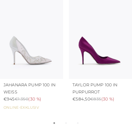
JAHANARA PUMP 100 IN
TAYLOR PUMP 100 IN
WEISS
PURPURROT
€945
€1.350
(
30 %
)
€584,50
€835
(
30 %
)
ONLINE-EXKLUSIV