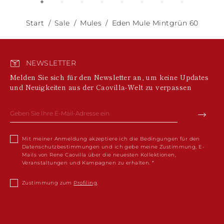
Start
Sale
Mules
Eden Mule Mintgrün 60
NEWSLETTER
Melden Sie sich für den Newsletter an, um keine Updates
und Neuigkeiten aus der Caovilla-Welt zu verpassen
Mit meiner Anmeldung akzeptiere ich die Bedingungen für den
Datenschutzbestimmungen und ich gebe meine Zustimmung, E-
Mails von Rene Caovilla über die neuesten Kollektionen,
Veranstaltungen und Kampagnen zu erhalten.
Zustimmung zum
Profiling
.