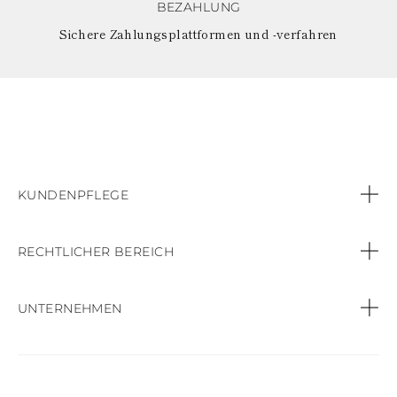
BEZAHLUNG
Sichere Zahlungsplattformen und -verfahren
KUNDENPFLEGE
Kontaktiere uns
RECHTLICHER BEREICH
Call:
+49 (32) 212619130
Datenschutz-Bestimmungen
UNTERNEHMEN
Bestellungen & Zahlungen
Cookie-Politik
Geschäft finden
Versand & Lieferung
Verkaufsbedingungen und Konditionen