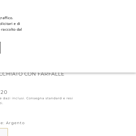
raffico.
icitari e di
ITALIAN
 raccolto dal
ITALIAN
CAOVILLA WORLD
FRENCH
GERMAN
DALO MARGOT ARGENTO
ENGLISH
CCHIATO CON FARFALLE
SPANISH
620
e dazi inclusi. Consegna standard e resi
ti.
re
Argento