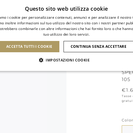
Iscriviti alla newsletter
Questo sito web utilizza cookie
iamo i cookie per personalizzare contenuti, annunci e per analizzare il nostro t
o inoltre informazioni sul tuo utilizzo del nostro sito con i nostri partner pubbl
potrebbero combinarle con altre informazioni che hai fornito loro o che hanno
tuo utilizzo dei loro servizi.
DI
SCARPE
CLUTCH
ICONE
BRIDAL
ACCETTA TUTTI I COOKIE
CONTINUA SENZA ACCETTARE
IMPOSTAZIONI COOKIE
SAN
SPE
105
€1.
Tasse 
gratui
Colo