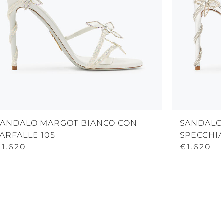
SANDALO MARGOT BIANCO CON
SANDALO
ARFALLE 105
SPECCHI
1.620
€1.620