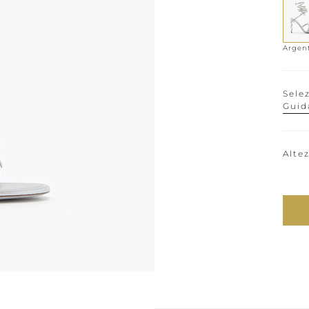
Argen
Sele
Guid
Alte