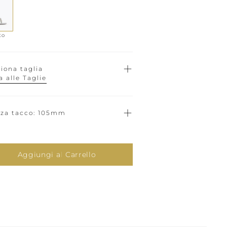
to
ziona taglia
a alle Taglie
zza tacco
105mm
Aggiungi al Carrello