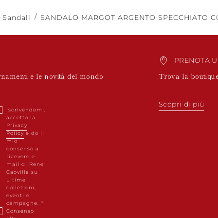
Sandali
SANDALO MARGOT ARGENTO SPECCHIATO CO
PRENOTA 
ornamenti e le novità del mondo
Trova la boutique
Scopri di più
Iscrivendomi,
accetto la
Privacy
Policy
e do il
mio
consenso a
ricevere e-
mail di Rene
Caovilla su
ultime
collezioni,
eventi e
campagne.
Consenso