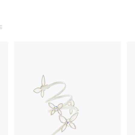
zzate a mano,
 ragione
ali caratteristiche
E
distinguono un
e nelle suole è un
lla parte di
izioni
calore, in quanto
a resistenza dei
a
tti con superfici