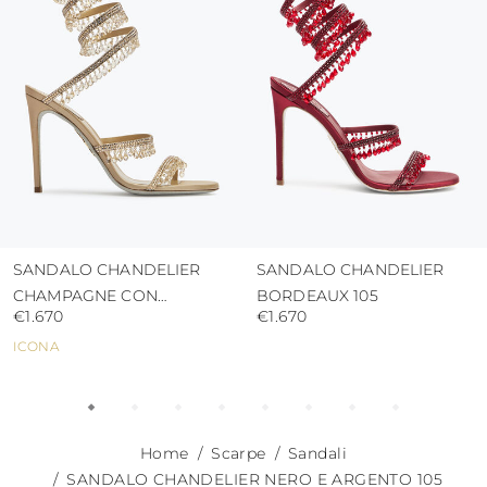
pioggia
usare i sacchetti di protezione per evitare
contatti con superfici abrasive.
SANDALO CHANDELIER
SANDALO CHANDELIER
CHAMPAGNE CON
BORDEAUX 105
€1.670
€1.670
CRISTALLI 105
ICONA
Home
Scarpe
Sandali
SANDALO CHANDELIER NERO E ARGENTO 105