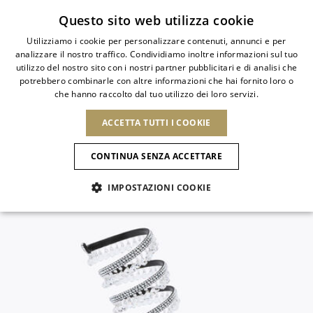
Iscriviti alla newsletter
Questo sito web utilizza cookie
Utilizziamo i cookie per personalizzare contenuti, annunci e per
analizzare il nostro traffico. Condividiamo inoltre informazioni sul tuo
ITALIAN
utilizzo del nostro sito con i nostri partner pubblicitari e di analisi che
ITALIAN
potrebbero combinarle con altre informazioni che hai fornito loro o
PAESE
LINGUA
che hanno raccolto dal tuo utilizzo dei loro servizi.
SPEDIZIONE A:
FRENCH
Vedi risultati
ENGLISH
AFRICA
ACCETTA TUTTI I COOKIE
GERMAN
NUOVI ARRIVI
L'ARTE DELLA
SELEZIO
ITALIANO
FIORITURA
CAPO VERDE
ENGLISH
Conferma
CONTINUA SENZA ACCETTARE
ALGERIA
ALTRI PAESI
SPANISH
EGITTO
IMPOSTAZIONI COOKIE
KENYA
NUOVI ARRIVI
ANTIGUA E
MAROCCO
BARBUDA
AMERICA DEL NORD
MAURITIUS
ANGUILLA
NUOVI ARRIVI
MULES
PLATFO
MOZAMBICO
ARGENTINA
Novità
CANADA
NAMIBIA
ARUBA
REPUBBLICA
ASIA
SUDAFRICA
AZERBAIJAN
DOMINICANA
SCARPE
BANGLADESH
Allure Animalier
GUATEMALA
EMIRATI ARABI
SAINT
USA
UNITI
EUROPA
BARTHELEMY
Slingback
ARMENIA