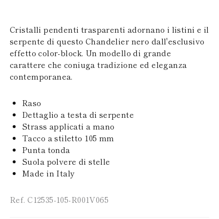
SAN MARINO
PAPUA NEW
TURCHIA
GUINEA
UCRAINA
PUERTO RICO
Cristalli pendenti trasparenti adornano i listini e il
ISOLE SOLOMON
serpente di questo Chandelier nero dall'esclusivo
SEYCHELLES
effetto color-block. Un modello di grande
SURINAME
carattere che coniuga tradizione ed eleganza
EL SALVADOR
SWAZILAND
contemporanea.
TURKS E ISOLE
CAICOS
Raso
TOGO
Dettaglio a testa di serpente
TIMOR EST
TONGA
Strass applicati a mano
TRINITÀ E
Tacco a stiletto 105 mm
TOBAGO
Punta tonda
TUVALU
Suola polvere di stelle
TANZANIA
Made in Italy
URUGUAY
SAINT VINCENT E
GRENADINE
Ref. C12535-105-R001V065
ISOLE VERGINI
BRITANNICHE