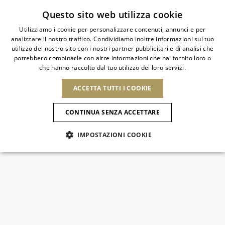
Iscriviti alla newsletter
Questo sito web utilizza cookie
Utilizziamo i cookie per personalizzare contenuti, annunci e per
analizzare il nostro traffico. Condividiamo inoltre informazioni sul tuo
ITALIAN
utilizzo del nostro sito con i nostri partner pubblicitari e di analisi che
ITALIAN
potrebbero combinarle con altre informazioni che hai fornito loro o
PAESE
LINGUA
che hanno raccolto dal tuo utilizzo dei loro servizi.
SPEDIZIONE A:
FRENCH
Vedi risultati
ENGLISH
AFRICA
ACCETTA TUTTI I COOKIE
GERMAN
NUOVI ARRIVI
L'ARTE DELLA
SELEZIO
ITALIANO
FIORITURA
CAPO VERDE
ENGLISH
Conferma
CONTINUA SENZA ACCETTARE
ALGERIA
ALTRI PAESI
SPANISH
EGITTO
IMPOSTAZIONI COOKIE
KENYA
NUOVI ARRIVI
ANTIGUA E
MAROCCO
BARBUDA
AMERICA DEL NORD
MAURITIUS
ANGUILLA
NUOVI ARRIVI
MULES
PLATFO
MOZAMBICO
ARGENTINA
Novità
CANADA
NAMIBIA
ARUBA
REPUBBLICA
ASIA
SUDAFRICA
AZERBAIJAN
DOMINICANA
SCARPE
BANGLADESH
Allure Animalier
GUATEMALA
EMIRATI ARABI
SAINT
USA
UNITI
EUROPA
BARTHELEMY
Slingback
ARMENIA