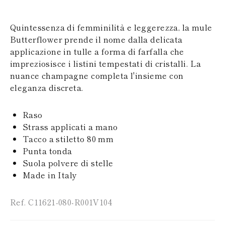
SAN MARINO
PAPUA NEW
TURCHIA
GUINEA
UCRAINA
Quintessenza di femminilità e leggerezza, la mule
PUERTO RICO
ISOLE SOLOMON
Butterflower prende il nome dalla delicata
SEYCHELLES
applicazione in tulle a forma di farfalla che
SURINAME
impreziosisce i listini tempestati di cristalli. La
EL SALVADOR
nuance champagne completa l'insieme con
SWAZILAND
eleganza discreta.
TURKS E ISOLE
CAICOS
TOGO
Raso
TIMOR EST
Strass applicati a mano
TONGA
TRINITÀ E
Tacco a stiletto 80 mm
TOBAGO
Punta tonda
TUVALU
Suola polvere di stelle
TANZANIA
Made in Italy
URUGUAY
SAINT VINCENT E
GRENADINE
Ref. C11621-080-R001V104
ISOLE VERGINI
BRITANNICHE