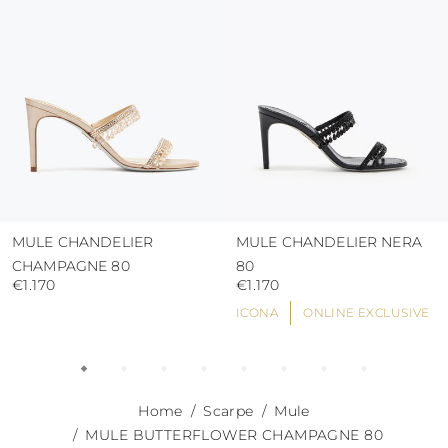
pioggia
usare i sacchetti di protezione per evitare
contatti con superfici abrasive.
MULE CHANDELIER
MULE CHANDELIER NERA
CHAMPAGNE 80
80
€1.170
€1.170
ICONA
ONLINE EXCLUSIVE
Home
Scarpe
Mule
MULE BUTTERFLOWER CHAMPAGNE 80