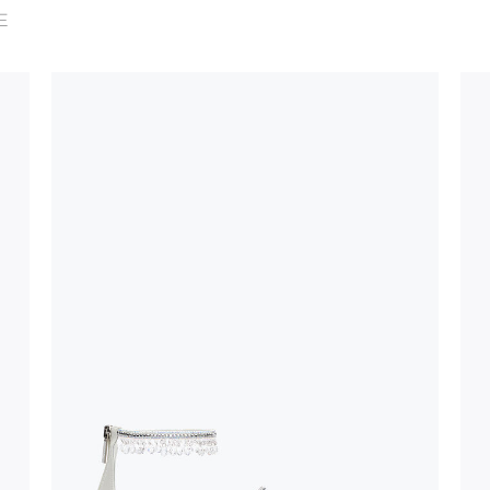
ali caratteristiche
E
distinguono un
e nelle suole è un
lla parte di
izioni
calore, in quanto
a resistenza dei
a
tti con superfici