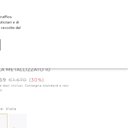
raffico.
icitari e di
ITALIAN
 raccolto dal
ITALIAN
CAOVILLA WORLD
FRENCH
GERMAN
DALO FLAT CHANDELIER
ENGLISH
LA METALLIZZATO 10
SPANISH
169
€1.670
(
30%
)
e dazi inclusi. Consegna standard e resi
ti.
re
Viola