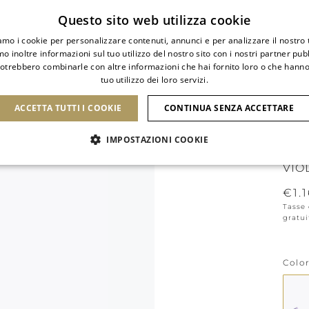
Spedizione standard gratuita
Questo sito web utilizza cookie
iamo i cookie per personalizzare contenuti, annunci e per analizzare il nostro t
o inoltre informazioni sul tuo utilizzo del nostro sito con i nostri partner pubbl
potrebbero combinarle con altre informazioni che hai fornito loro o che hanno
tuo utilizzo dei loro servizi.
DI
SCARPE
CLUTCH
ICONE
BRIDAL
ACCETTA TUTTI I COOKIE
CONTINUA SENZA ACCETTARE
IMPOSTAZIONI COOKIE
SAN
VIO
€1.
Tasse 
gratui
Colo