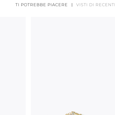
potrebbero presentare piccole diversità tra loro. T
TI POTREBBE PIACERE
VISTI DI RECENT
non sono da considerarsi difetti ma elementi che 
prodotto artigianale ed artistico. Il glitter present
materiale soggetto ad usura, in particolar modo ne
appoggio della pianta del piede.
Allo scopo di mantenere il prodotto in buone cond
raccomandiamo le seguenti attenzioni:
depositare sempre le scarpe a riparo da luce e 
tali condizioni potrebbero alterare il colore e l
collanti
proteggere la tomaia da umidità e dalla pioggi
usare i sacchetti di protezione per evitare conta
abrasive.