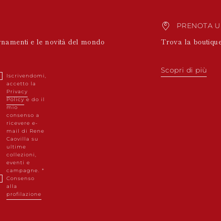
PRENOTA 
ornamenti e le novità del mondo
Trova la boutique
Scopri di più
Iscrivendomi,
accetto la
Privacy
Policy
e do il
mio
consenso a
ricevere e-
mail di Rene
Caovilla su
ultime
collezioni,
eventi e
campagne.
Consenso
alla
profilazione