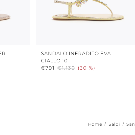
ER
SANDALO INFRADITO EVA
GIALLO 10
€791
€1.130
(
30 %
)
Home
Saldi
San