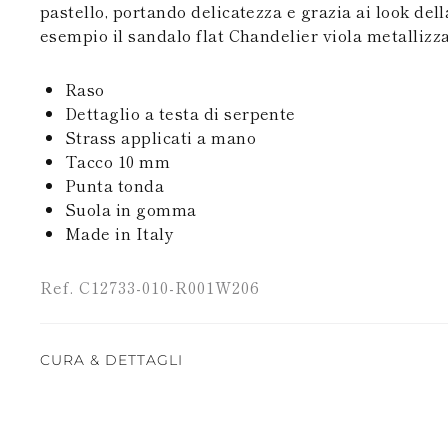
pastello, portando delicatezza e grazia ai look del
esempio il sandalo flat Chandelier viola metallizza
Raso
Dettaglio a testa di serpente
Strass applicati a mano
Tacco 10 mm
Punta tonda
Suola in gomma
Made in Italy
Ref. C12733-010-R001W206
CURA & DETTAGLI
Le creazioni Rene Caovilla sono interamente reali
utilizzando materiali di altissima qualità. Per tale