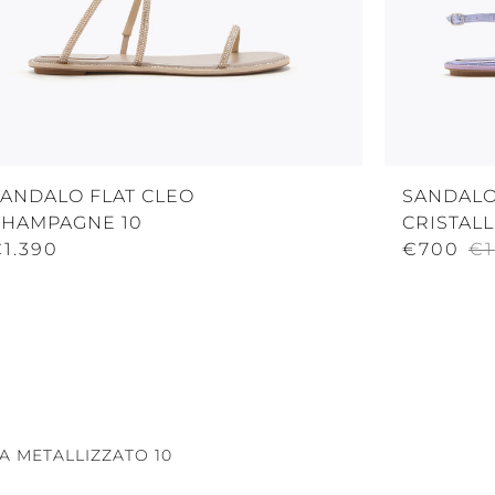
SANDALO FLAT CLEO
SANDALO
CHAMPAGNE 10
CRISTALL
1.390
€700
€1
A METALLIZZATO 10