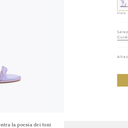
Viola
Sele
Guid
Alte
ntra la poesia dei toni