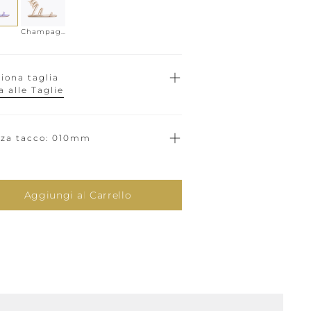
Champagne
ziona taglia
a alle Taglie
zza tacco
010mm
Aggiungi al Carrello