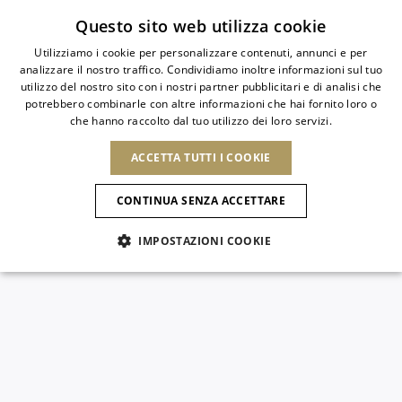
Iscriviti alla newsletter
Questo sito web utilizza cookie
Utilizziamo i cookie per personalizzare contenuti, annunci e per
analizzare il nostro traffico. Condividiamo inoltre informazioni sul tuo
ITALIAN
utilizzo del nostro sito con i nostri partner pubblicitari e di analisi che
ITALIAN
potrebbero combinarle con altre informazioni che hai fornito loro o
PAESE
LINGUA
che hanno raccolto dal tuo utilizzo dei loro servizi.
SPEDIZIONE A:
FRENCH
Vedi risultati
ENGLISH
AFRICA
ACCETTA TUTTI I COOKIE
GERMAN
NUOVI ARRIVI
L'ARTE DELLA
SELEZIO
ITALIANO
FIORITURA
CAPO VERDE
ENGLISH
Conferma
CONTINUA SENZA ACCETTARE
ALGERIA
ALTRI PAESI
SPANISH
EGITTO
NUOVI ARRIVI
MULES
PLATFO
IMPOSTAZIONI COOKIE
KENYA
NUOVI ARRIVI
ANTIGUA E
MAROCCO
BARBUDA
AMERICA DEL NORD
MAURITIUS
ANGUILLA
SCARPE
MOZAMBICO
ARGENTINA
Novità
CANADA
NAMIBIA
ARUBA
REPUBBLICA
ASIA
SUDAFRICA
AZERBAIJAN
DOMINICANA
Slingback
BANGLADESH
Allure Animalier
GUATEMALA
EMIRATI ARABI
SAINT
USA
UNITI
EUROPA
BARTHELEMY
Décolleté
ARMENIA