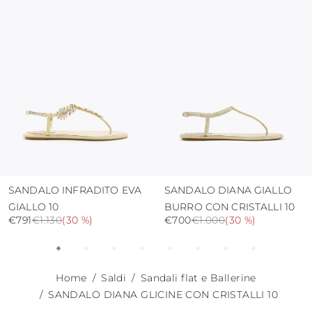
proteggere la tomaia da umidità e dalla
pioggia
usare i sacchetti di protezione per evitare
contatti con superfici abrasive.
SANDALO INFRADITO EVA
SANDALO DIANA GIALLO
GIALLO 10
BURRO CON CRISTALLI 10
€791
€1.130
(
30 %
)
€700
€1.000
(
30 %
)
Home
Saldi
Sandali flat e Ballerine
SANDALO DIANA GLICINE CON CRISTALLI 10