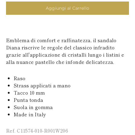
SAN MARINO
PAPUA NEW
TURCHIA
Aggiungi al Carrello
GUINEA
UCRAINA
PUERTO RICO
ISOLE SOLOMON
SEYCHELLES
SURINAME
Emblema di comfort e raffinatezza, il sandalo
EL SALVADOR
SWAZILAND
Diana riscrive le regole del classico infradito
TURKS E ISOLE
grazie all'applicazione di cristalli lungo i listini e
CAICOS
alla nuance pastello che infonde delicatezza.
TOGO
TIMOR EST
TONGA
Raso
TRINITÀ E
Strass applicati a mano
TOBAGO
Tacco 10 mm
TUVALU
Punta tonda
TANZANIA
URUGUAY
Suola in gomma
SAINT VINCENT E
Made in Italy
GRENADINE
ISOLE VERGINI
Ref. C11574-010-R001W206
BRITANNICHE