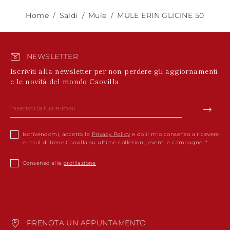
Home
Saldi
Mule
MULE ERIN GLICINE 50
NEWSLETTER
Iscriviti alla newsletter per non perdere gli aggiornamenti
e le novità del mondo Caovilla
Iscrivendomi, accetto la
Privacy Policy
e do il mio consenso a ricevere
e-mail di Rene Caovilla su ultime collezioni, eventi e campagne.
Consenso alla
profilazione
PRENOTA UN APPUNTAMENTO