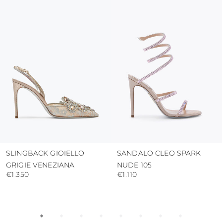
calore, in quanto tali condizioni potrebbero
alterare il colore e la resistenza dei collanti
proteggere la tomaia da umidità e dalla
pioggia
usare i sacchetti di protezione per evitare
contatti con superfici abrasive.
SLINGBACK GIOIELLO
SANDALO CLEO SPARK
GRIGIE VENEZIANA
NUDE 105
€1.350
€1.110