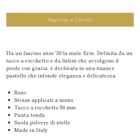
SAN MARINO
PAPUA NEW
TURCHIA
GUINEA
UCRAINA
PUERTO RICO
Aggiungi al Carrello
ISOLE SOLOMON
SEYCHELLES
SURINAME
EL SALVADOR
SWAZILAND
Ha un fascino anni '30 la mule Erin. Definita da un
TURKS E ISOLE
tacco a rocchetto e da listini che avvolgono il
CAICOS
TOGO
piede con grazia, è declinata in una nuance
TIMOR EST
pastello che infonde eleganza e delicatezza.
TONGA
TRINITÀ E
TOBAGO
Raso
TUVALU
Strass applicati a mano
TANZANIA
Tacco a rocchetto 50 mm
URUGUAY
Punta tonda
SAINT VINCENT E
Suola polvere di stelle
GRENADINE
ISOLE VERGINI
Made in Italy
BRITANNICHE