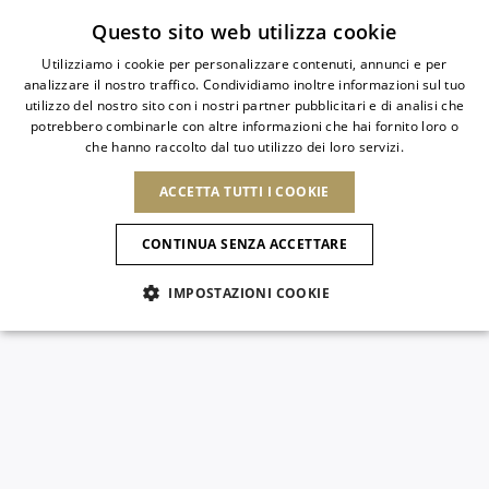
Iscriviti alla newsletter
Questo sito web utilizza cookie
Utilizziamo i cookie per personalizzare contenuti, annunci e per
analizzare il nostro traffico. Condividiamo inoltre informazioni sul tuo
ITALIAN
utilizzo del nostro sito con i nostri partner pubblicitari e di analisi che
ITALIAN
potrebbero combinarle con altre informazioni che hai fornito loro o
PAESE
LINGUA
che hanno raccolto dal tuo utilizzo dei loro servizi.
SPEDIZIONE A:
FRENCH
Vedi risultati
ENGLISH
AFRICA
ACCETTA TUTTI I COOKIE
GERMAN
NUOVI ARRIVI
L'ARTE DELLA
SELEZIO
ITALIANO
FIORITURA
CAPO VERDE
ENGLISH
Conferma
CONTINUA SENZA ACCETTARE
ALGERIA
ALTRI PAESI
SPANISH
EGITTO
IMPOSTAZIONI COOKIE
KENYA
NUOVI ARRIVI
ANTIGUA E
MAROCCO
BARBUDA
AMERICA DEL NORD
MAURITIUS
ANGUILLA
NUOVI ARRIVI
MULES
PLATFO
MOZAMBICO
ARGENTINA
Novità
CANADA
NAMIBIA
ARUBA
REPUBBLICA
ASIA
SUDAFRICA
AZERBAIJAN
DOMINICANA
SCARPE
BANGLADESH
Allure Animalier
GUATEMALA
EMIRATI ARABI
SAINT
USA
UNITI
EUROPA
BARTHELEMY
Slingback
ARMENIA