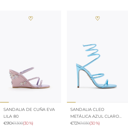
SANDALIA DE CUÑA EVA
SANDALIA CLEO
LILA 80
METÁLICA AZUL CLARO
€910
€1.300
(
30 %
)
105
€721
€1.030
(
30 %
)