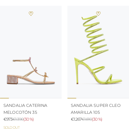
SANDALIA CATERINA
SANDALIA SUPER CLEO
MELOCOTÓN 35
AMARILLA 105
€973
€1.390
(
30 %
)
€1.267
€1.810
(
30 %
)
SOLD OUT