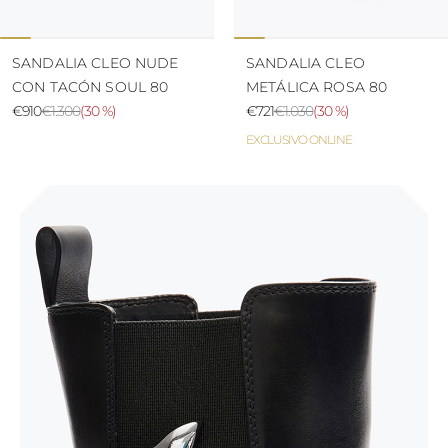
SANDALIA CLEO NUDE
SANDALIA CLEO
CON TACÓN SOUL 80
METÁLICA ROSA 80
€910
€1.300
(
30 %
)
€721
€1.030
(
30 %
)
EXCLUSIVO ONLINE