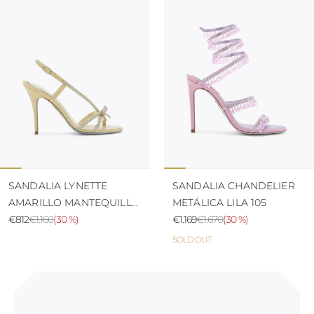
SANDALIA LYNETTE
SANDALIA CHANDELIER
AMARILLO MANTEQUILLA
METÁLICA LILA 105
100
€812
€1.160
(
30 %
)
€1.169
€1.670
(
30 %
)
SOLD OUT