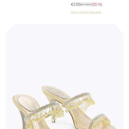
€1.155
€1.650
(
30 %
)
EXCLUSIVO ONLINE