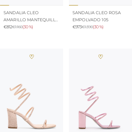
SANDALIA CLEO
SANDALIA CLEO ROSA
AMARILLO MANTEQUILLA
EMPOLVADO 105
105
€812
€1.160
(
30 %
)
€973
€1.390
(
30 %
)