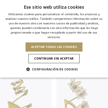
Suscríbete a la newsletter
Ese sitio web utiliza cookies
Utilizamos cookies para personalizar el contenido, los anuncios y
analizar nuestro tráfico. También compartimos información sobre su
ITALIAN
uso de nuestro sitio con nuestros socios de publicidad y análisis,
ITALIAN
quienes pueden combinarla con otra información que les haya
CAMBIAR PAÍS
CAMBIAR IDIOMA
SANDALIAS
proporcionado o que hayan recopilado a partir del uso de sus
ENVÍO A:
FRENCH
See results
servicios.
INGLÉS
AMÉRICA DEL
GERMAN
NOVEDADES
EL ARTE DE FLORECER
SELECCI
ESPAÑOL
Ordenar por
NORTE
Ver
ACEPTAR TODAS LAS COOKIES
PRINT
ENGLISH
Confirmación
CANADÁ
CONTINUAR SIN ACEPTAR
SPANISH
REPÚBLICA
AMÉRICA DEL SUR
NOVEDADES
DOMINICANA
CONFIGURACIÓN DE COOKIES
GUATEMALA
MÉXICO
ESTADOS UNIDOS
NOVEDADES
MULES
PLATAF
PANAMÁ
ASIA
Novedades Recientes
PERÚ
PARAGUAY
EMIRATOS
VENEZUELA
CALZADO
ÁRABES UNIDOS
EUROPA
Encanto Animal
ARMENIA
BARBADOS
ANDORRA
BARÉIN
Slingbacks