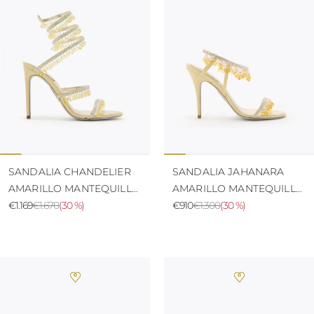
SANDALIA CHANDELIER
SANDALIA JAHANARA
AMARILLO MANTEQUILLA
AMARILLO MANTEQUILLA
105
€1.169
€1.670
(
30 %
)
100
€910
€1.300
(
30 %
)