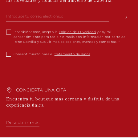
las novedades y noticias del universo de Caovilla
Inscribiéndome, acepto la
Política de Privacidad
y doy mi
consentimiento para recibir e-mails con información por parte de
Rene Caovilla y sus últimas colecciones, eventos y campañas.
Consentimiento para el
tratamiento de datos
.
CONCIERTA UNA CITA
Encuentra tu boutique más cercana y disfruta de una
experiencia única
Descubrir más