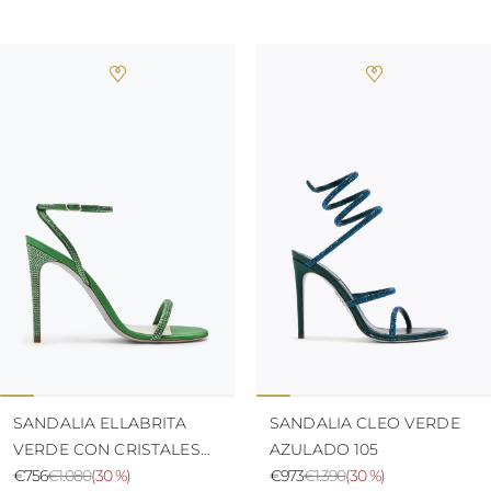
SANDALIA ELLABRITA
SANDALIA CLEO VERDE
VERDE CON CRISTALES
AZULADO 105
105
€756
€1.080
(
30 %
)
€973
€1.390
(
30 %
)