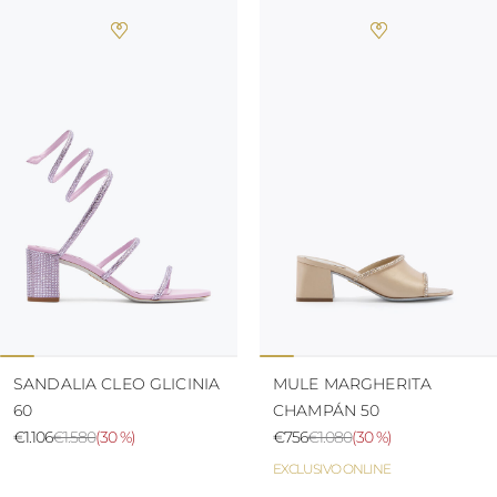
SANDALIA CLEO GLICINIA
MULE MARGHERITA
60
CHAMPÁN 50
€1.106
€1.580
(
30 %
)
€756
€1.080
(
30 %
)
EXCLUSIVO ONLINE