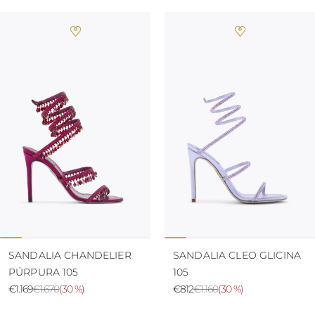
SANDALIA CHANDELIER
SANDALIA CLEO GLICINA
PÚRPURA 105
105
€1.169
€1.670
(
30 %
)
€812
€1.160
(
30 %
)