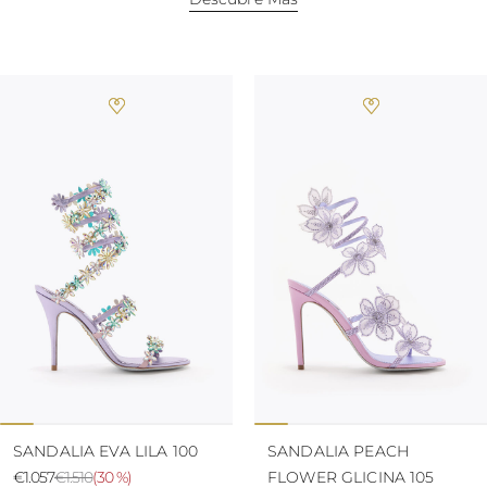
ISLAS TURCAS Y
CAICOS
TOGO
TIMOR ORIENTAL
TONGA
TRINIDAD Y
TOBAGO
TUVALU
TANZANIA
URUGUAY
SAN VICENTE Y
LAS GRANADINAS
ISLAS VÍRGENES
BRITÁNICAS
ISLAS VÍRGENES
DE LOS ESTADOS
UNIDOS
VANUATU
SAMOA
SANDALIA EVA LILA 100
SANDALIA PEACH
€1.057
€1.510
(
30 %
)
FLOWER GLICINA 105