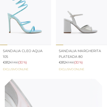
SANDALIA CLEO AQUA
SANDALIA MARGHERITA
105
PLATEADA 80
€812
€1.160
(
30 %
)
€812
€1.160
(
30 %
)
EXCLUSIVO ONLINE
EXCLUSIVO ONLINE