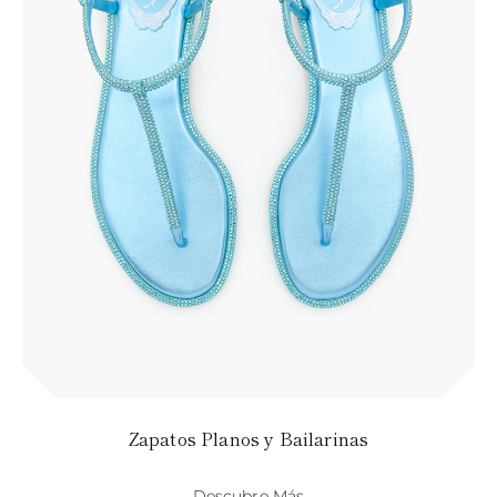
TURQUÍA
ISLAS CAIMÁN
UCRANIA
KAZAJISTÁN
SANTA LUCÍA
SRI LANKA
LESOTO
MADAGASCAR
MARTINICA
MONTSERRAT
MALDIVAS
MALAUI
NICARAGUA
NEPAL
POLINESIA
FRANCESA
PAPÚA NUEVA
GUINEA
PUERTO RICO
ISLAS SALOMÓN
SEYCHELLES
Zapatos Planos y Bailarinas
SURINAM
EL SALVADOR
SUAZILANDIA
Descubre Más