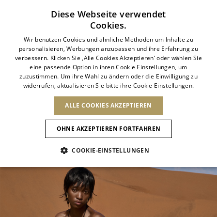
Abonnieren Sie unseren Newsletter
Diese Webseite verwendet
Cookies.
LAND ÄNDERN
SPRACHE ÄNDERN
ITALIAN
Wir benutzen Cookies und ähnliche Methoden um Inhalte zu
VERSAND NACH:
Ergebnisse ansehen
personalisieren, Werbungen anzupassen und ihre Erfahrung zu
ITALIAN
ENGLISH
AFRIKA
verbessern. Klicken Sie ‚Alle Cookies Akzeptieren‘ oder wählen Sie
DEUTSCH
eine passende Option in ihren Cookie Einstellungen, um
FRENCH
FRANÇAIS
zuzustimmen. Um ihre Wahl zu ändern oder die Einwilligung zu
KAP VERDE
ITALIANO
widerrufen, aktualisieren Sie bitte ihre Cookie Einstellungen.
ALGERIEN
GERMAN
ANDERE LÄNDER
NEUHEITEN
DIE KUNST DES
ANIMAL-
ÄGYPTEN
Bestätigung
BLÜHENS
ENGLISH
KENIA
ALLE COOKIES AKZEPTIEREN
ANTIGUA AND
WILD ESSENCE
MAROKKO
BARBUDA
ASIEN
SPANISH
MAURITIUS
Entdecken Sie die Neuheiten
ANGUILLA
OHNE AKZEPTIEREN FORTFAHREN
NEUHEITEN
MOSAMBIK
ARGENTINIEN
VEREINIGTE
ARUBA
ARABISCHE
EUROPA
COOKIE-EINSTELLUNGEN
NEUHEITEN
MULES
PLATFO
NIEDERLÄNDISCHE
ASERBAIDSCHAN
EMIRATE
Neue Artikel
ANTILLEN
BANGLADESCH
ARMENIEN
ANDORRA
SÜDAFRIKA
SAINT
BARBADOS
ALBANIEN
NORDAMERIKA
SCHUHE
BARTHELEMY
BAHRAIN
ÖSTERREICH
Animalischer Charme
BERMUDA
BRUNEI
BOSNIEN UND
KANADA
BOLIVIEN
VOLKSREPUBLIK
HERZEGOWINA
DOMINIKANISCHE
OZEANIEN
BRASILIEN
Slingbacks