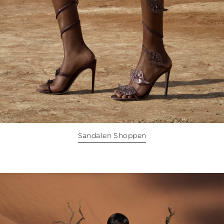
PUERTO RICO
SALOMONINSELN
SEYCHELLEN
SURINAM
EL SALVADOR
SWASILAND
TURKS- UND
CAICOSINSELN
TOGO
TIMOR-LESTE
TONGA
TRINIDAD UND
TOBAGO
Sandalen Shoppen
TUVALU
TANSANIA
URUGUAY
ST. VINCENT UND
DIE GRENADINEN
BRITISCHE
JUNGFERNINSELN
AMERIKANISCHE
JUNGFERNINSELN